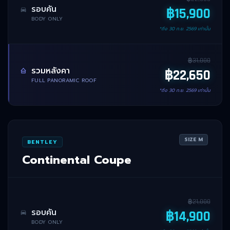
รอบคัน
฿
15,900
BODY ONLY
*ถึง
30 ก.ย. 2569
เท่านั้น
฿
31,000
รวมหลังคา
฿
22,650
FULL PANORAMIC ROOF
*ถึง
30 ก.ย. 2569
เท่านั้น
SIZE
M
BENTLEY
Continental Coupe
฿
21,000
รอบคัน
฿
14,900
BODY ONLY