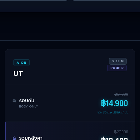
SIZE
M
AION
ROOF
P
UT
฿
21,000
รอบคัน
฿
14,900
BODY ONLY
*ถึง
30 ก.ย. 2569
เท่านั้น
฿
27,000
รวมหลังคา