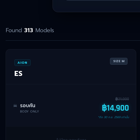
Found
313
Models
SIZE
M
AION
ES
฿
21,000
รอบคัน
฿
14,900
BODY ONLY
*ถึง
30 ก.ย. 2569
เท่านั้น