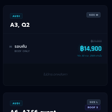
SIZE
M
AUDI
A3, Q2
฿
21,000
รอบคัน
฿
14,900
BODY ONLY
*ถึง
30 ก.ย. 2569
เท่านั้น
ไม่มีกระจกหลังคา
SIZE
L
AUDI
ROOF
S
A6, A7,S6 avant