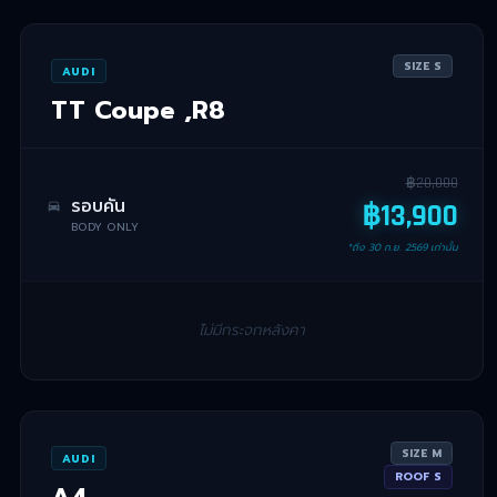
SIZE
S
AUDI
TT Coupe ,R8
฿
20,000
รอบคัน
฿
13,900
BODY ONLY
*ถึง
30 ก.ย. 2569
เท่านั้น
ไม่มีกระจกหลังคา
SIZE
M
AUDI
ROOF
S
A4