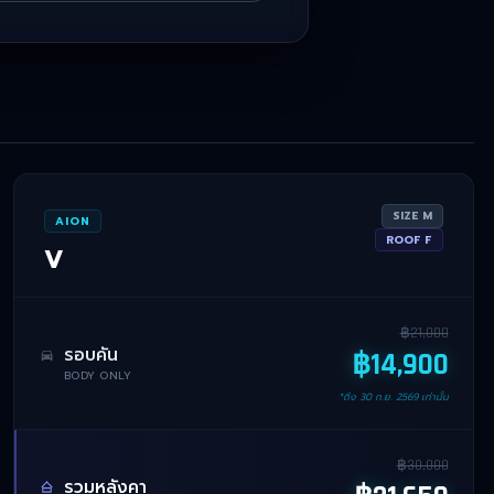
SIZE
M
AION
ROOF
F
V
฿
21,000
รอบคัน
฿
14,900
BODY ONLY
*ถึง
30 ก.ย. 2569
เท่านั้น
฿
30,000
รวมหลังคา