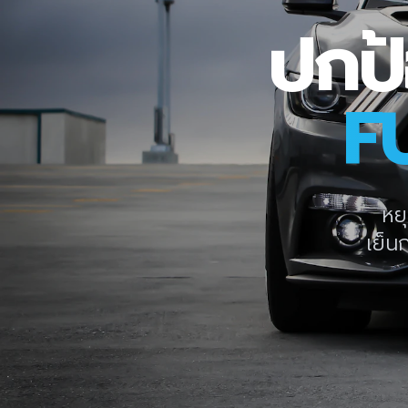
ปกป้
F
หย
เย็น