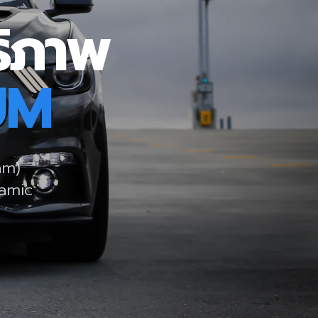
ธิภาพ
UM
nm)
ramic