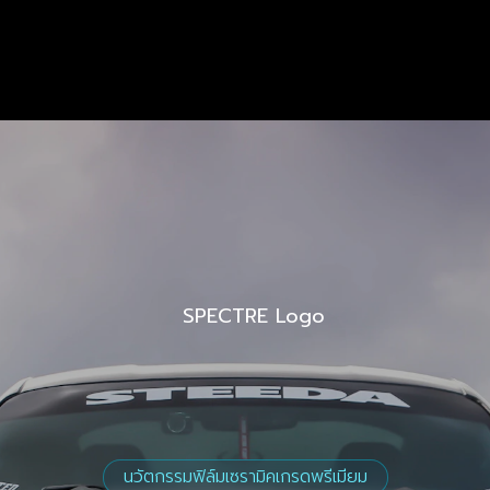
นวัตกรรมฟิล์มเซรามิคเกรดพรีเมียม