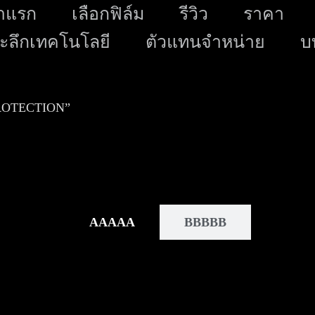
Skip
าแรก
เลือกฟิล์ม
รีวิว
ราคา
to
ะลึกเทคโนโลยี
ตัวแทนจำหน่าย
บ
content
ROTECTION”
AAAAA
BBBBB